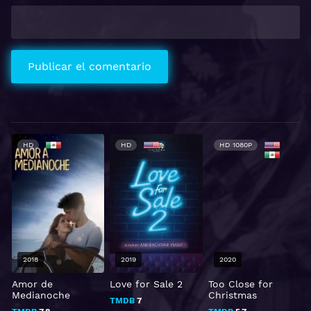
HD
HD
HD 1080P
2018
2019
2020
Amor de
Love for Sale 2
Too Close for
Medianoche
Christmas
TMDB
7