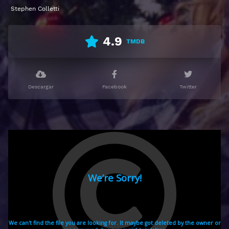
Stephen Colletti
Ver All About Christmas Eve Gratis HD 1080p 720p |
Idioma español latino, subtitulado, castellano
4.9
TMDB
Descargar
Facebook
Twitter