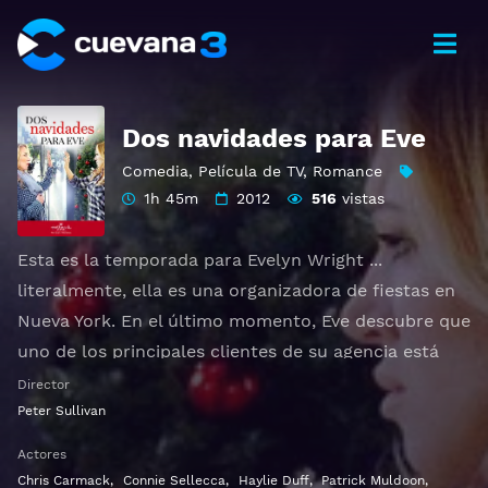
Dos navidades para Eve
Comedia
,
Película de TV
,
Romance
1h 45m
2012
516
vistas
Esta es la temporada para Evelyn Wright ...
literalmente, ella es una organizadora de fiestas en
Nueva York. En el último momento, Eve descubre que
uno de los principales clientes de su agencia está
organizando un enorme evento navideño, en LA, en
Director
Nochebuena. Eve debe decidir si acepta el evento o
Peter Sullivan
arriesga su carrera para irse de vacaciones
Actores
románticas con su novio Darren.
Chris Carmack
,
Connie Sellecca
,
Haylie Duff
,
Patrick Muldoon
,