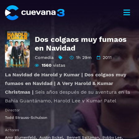
Dos colgaos muy fumaos
en Navidad
Comedia
1h 29m
2011
1560
vistas
La Navidad de Harold y Kumar | Dos colgaos muy
fumaos en Navidad | A Very Harold & Kumar
Christmas |
Seis años después de su aventura en la
Bahía Guantánamo, Harold Lee y Kumar Patel
causan una crisis navideña cuando sin querer
Director
incendian el árbol de Navidad del padre de Maria, la
Todd Strauss-Schulson
esposa de Harold. A partir de ese momento su
Actores
navidad solo se centra en encontrar un árbol
Amir Blumenfeld
,
Austin Bickel
,
Bennett Saltzman
,
Bobby Lee
,