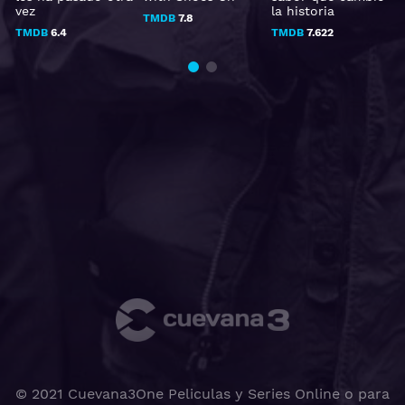
vez
la historia
TMDB
7.8
TMDB
6.4
TMDB
7.622
© 2021 Cuevana3One Peliculas y Series Online o para