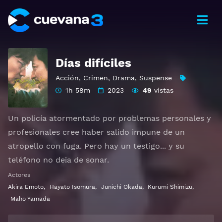
Días difíciles
Acción
,
Crimen
,
Drama
,
Suspense
1h 58m
2023
49
vistas
Un policía atormentado por problemas personales y
profesionales cree haber salido impune de un
atropello con fuga. Pero hay un testigo... y su
teléfono no deja de sonar.
Actores
Ver 最後まで行く Gratis HD 1080p 720p | Idioma
Akira Emoto
,
Hayato Isomura
,
Junichi Okada
,
Kurumi Shimizu
,
español latino, subtitulado, castellano
Maho Yamada