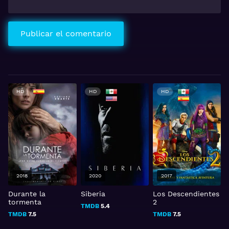
HD
HD
HD
2020
2017
2017
Siberia
Los Descendientes
Corazón de un
2
corredor
TMDB
5.4
TMDB
7.5
TMDB
6.6