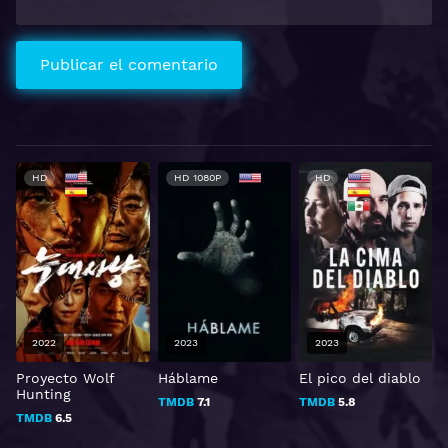
HD
HD 1080P
HD
2022
2023
2023
Proyecto Wolf
Háblame
El pico del diablo
U
Hunting
s
TMDB
7.1
TMDB
5.8
TMDB
6.5