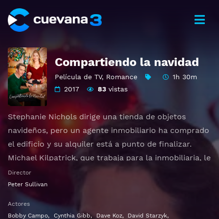
Compartiendo la navidad
Película de TV
,
Romance
1h 30m
2017
83
vistas
Stephanie Nichols dirige una tienda de objetos
navideños, pero un agente inmobiliario ha comprado
el edificio y su alquiler está a punto de finalizar.
Michael Kilpatrick, que trabaja para la inmobiliaria, le
echará una mano.
Director
Peter Sullivan
Ver Sharing Christmas Gratis HD 1080p 720p | Idioma
Actores
español latino, subtitulado, castellano
Bobby Campo
,
Cynthia Gibb
,
Dave Koz
,
David Starzyk
,