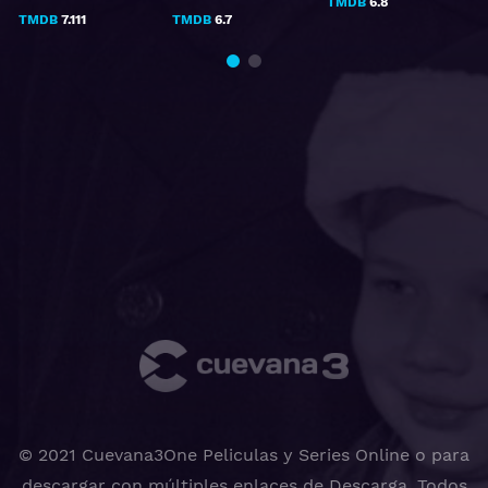
TMDB
6.8
TMDB
7.111
TMDB
6.7
© 2021 Cuevana3One Peliculas y Series Online o para
descargar con múltiples enlaces de Descarga, Todos