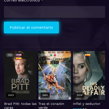
Correo electrónico
*
HD
HD
HD
2022
1984
2019
:
Brad Pitt: todas las
Tras el corazón
Infiel y seductor
caras
verde