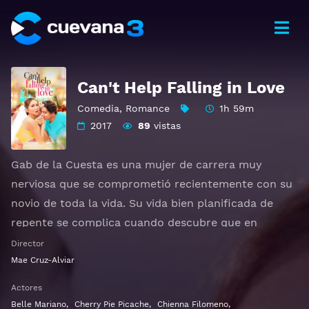
Can't Help Falling in Love
Comedia
,
Romance
1h 59m
2017
89
vistas
Gab de la Cuesta es una mujer de carrera muy
nerviosa que se comprometió recientemente con su
novio de toda la vida. Su vida bien planificada de
repente se complica cuando descubre que en
realidad está casada con un completo extraño.
Director
Mae Cruz-Alviar
Ver Can't Help Falling in Love Gratis HD 1080p 720p |
Actores
Idioma español latino, subtitulado, castellano
Belle Mariano
,
Cherry Pie Picache
,
Chienna Filomeno
,