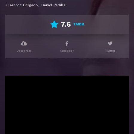
Clarence Delgado
,
Daniel Padilla
7.6
TMDB
Descargar
Facebook
Twitter