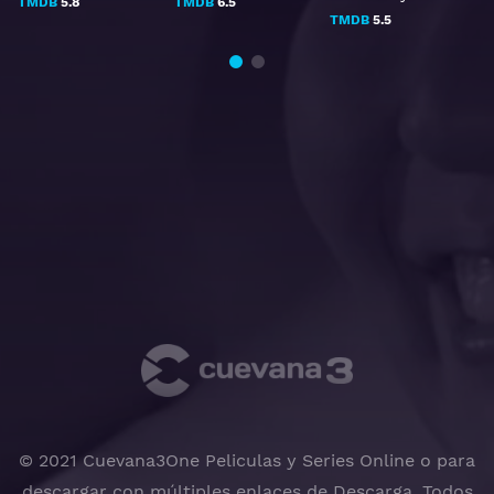
TMDB
5.8
TMDB
6.5
TMDB
5.5
© 2021 Cuevana3One Peliculas y Series Online o para
descargar con múltiples enlaces de Descarga, Todos