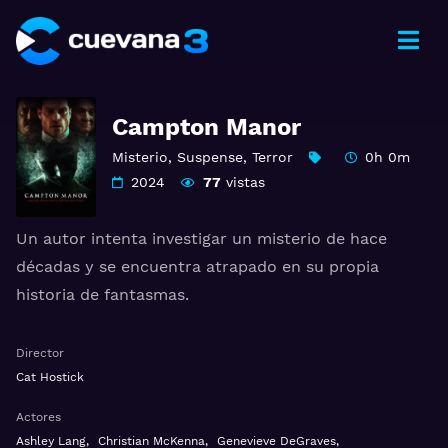
Campton Manor
Misterio
,
Suspense
,
Terror
0h 0m
2024
77
vistas
Un autor intenta investigar un misterio de hace
décadas y se encuentra atrapado en su propia
historia de fantasmas.
Ver Campton Manor Gratis HD 1080p 720p | Idioma
Director
español latino, subtitulado, castellano
Cat Hostick
Actores
Ashley Lang
,
Christian McKenna
,
Genevieve DeGraves
,