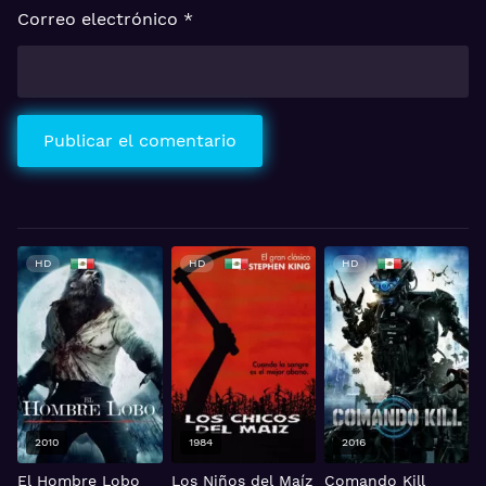
Correo electrónico
*
HD
HD
HD
1984
2016
2022
Los Niños del Maíz
Comando Kill
Los Ancianos
A