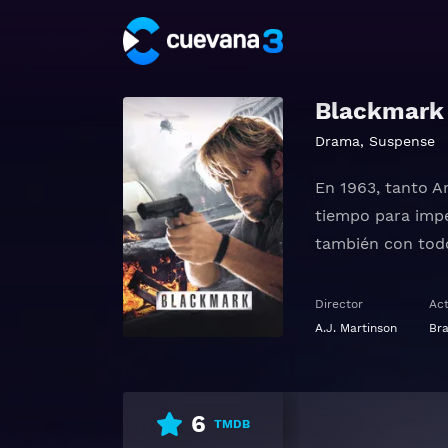
Blackmark
Drama
,
Suspense
En 1963, tanto A
tiempo para impe
también con todo
Ver Blackmark Gr
Director
Ac
A.J. Martinson
Bra
6
TMDB