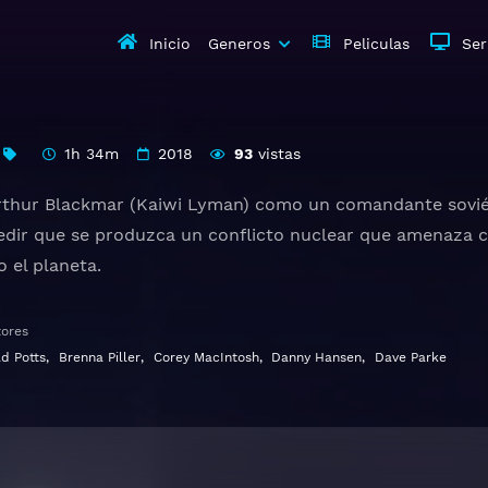
Inicio
Generos
Peliculas
Ser
1h 34m
2018
93
vistas
rthur Blackmar (Kaiwi Lyman) como un comandante soviéti
dir que se produzca un conflicto nuclear que amenaza co
 el planeta.
atis HD 1080p 720p | Idioma español latino, subtitulado, 
tores
d Potts
,
Brenna Piller
,
Corey MacIntosh
,
Danny Hansen
,
Dave Parke