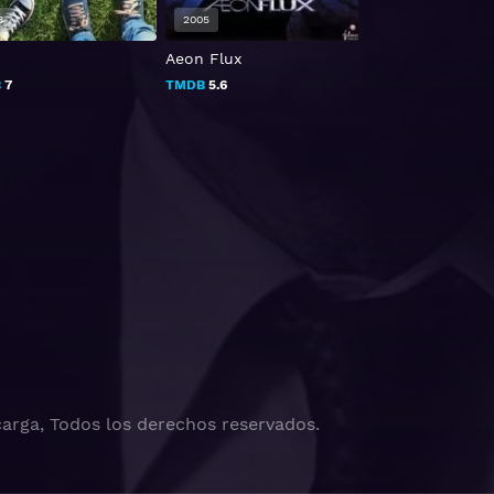
8
2005
1992
Aeon Flux
Nada es para si
B
7
TMDB
5.6
TMDB
7.1
arga, Todos los derechos reservados.