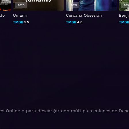
2025
2015
201
ado
Umami
Cercana Obsesión
Benji
TMDB
5.5
TMDB
4.8
TMD
es Online o para descargar con múltiples enlaces de Desc