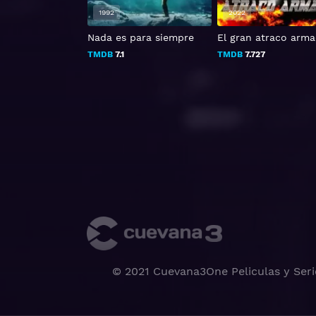
1992
2022
ux
Nada es para siempre
El gran atraco arm
TMDB
7.1
TMDB
7.727
© 2021 Cuevana3One Peliculas y Seri