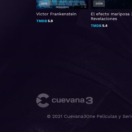
2009
2023
Frankenstein
El efecto mariposa 3:
La Libreta Negra
Revelaciones
TMDB
8.083
TMDB
5.4
© 2021 Cuevana3One Peliculas y Seri