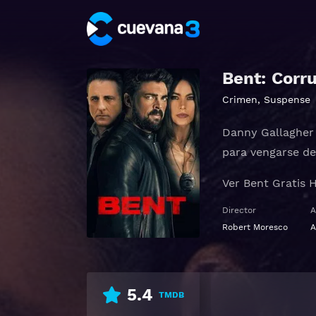
Bent: Corr
Crimen
,
Suspense
Danny Gallagher (
para vengarse de
Ver Bent Gratis 
Director
A
Robert Moresco
A
5.4
TMDB