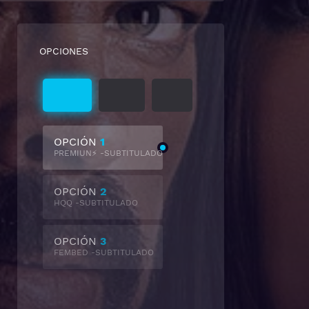
OPCIONES
Subtitulado
Castellano
Latino
OPCIÓN
1
PREMIUN⚡ -SUBTITULADO
OPCIÓN
2
HQQ -SUBTITULADO
OPCIÓN
3
FEMBED -SUBTITULADO