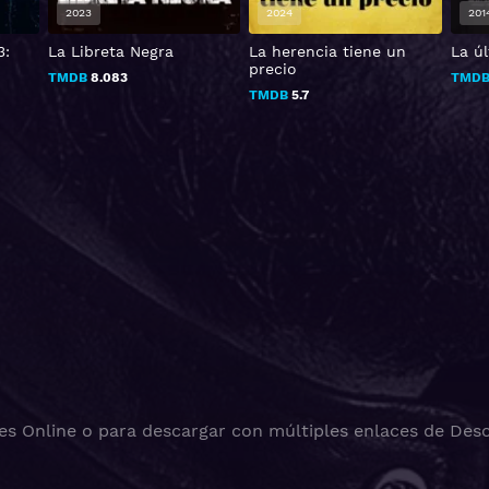
2024
2014
20
La herencia tiene un
La última profecía
The
precio
TMDB
4.2
TMD
TMDB
5.7
es Online o para descargar con múltiples enlaces de Desc