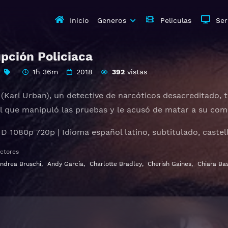
Inicio
Generos
Peliculas
Ser
upción Policiaca
1h 36m
2018
392
vistas
Karl Urban), un detective de narcóticos desacreditado, tr
l que manipuló las pruebas y le acusó de matar a su co
HD 1080p 720p | Idioma español latino, subtitulado, castel
ctores
ndrea Bruschi
,
Andy García
,
Charlotte Bradley
,
Cherish Gaines
,
Chiara Ba