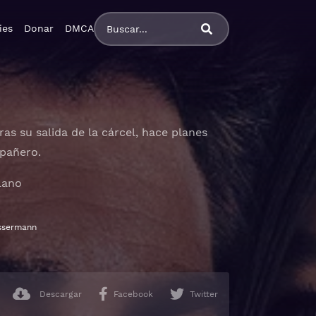
ies
Donar
DMCA
as su salida de la cárcel, hace planes
mpañero.
lano
ssermann
Descargar
Facebook
Twitter