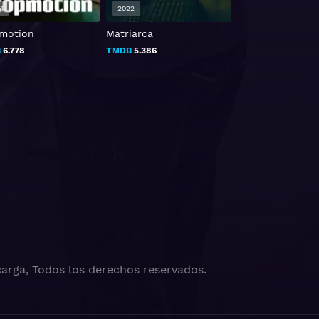
4
2022
2020
motion
Matriarca
12 Hour Shift
B
6.778
TMDB
5.386
TMDB
5.3
arga, Todos los derechos reservados.