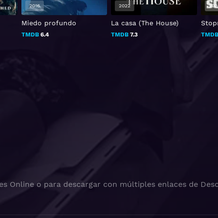
2016
2022
202
Miedo profundo
La casa (The House)
Stop
TMDB
6.4
TMDB
7.3
TMD
es Online o para descargar con múltiples enlaces de Desc