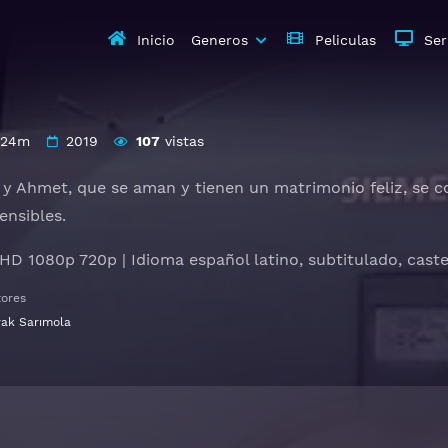
Inicio
Generos
Peliculas
Ser
 24m
2019
107
vistas
 y Ahmet, que se aman y tienen un matrimonio feliz, se c
nsibles.
 HD 1080p 720p | Idioma español latino, subtitulado, cast
tores
rak Sarımola