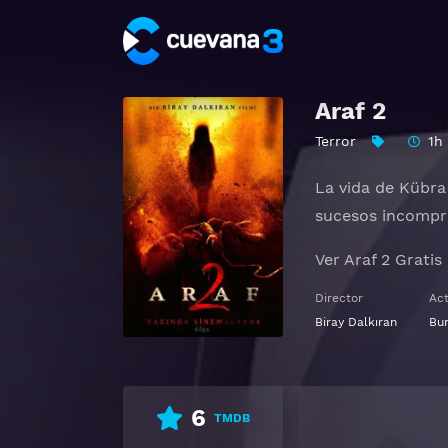
Araf 2
Terror
1h
La vida de Kübra
sucesos incompre
Ver Araf 2 Gratis
Director
Ac
Biray Dalkıran
Bu
6
TMDB