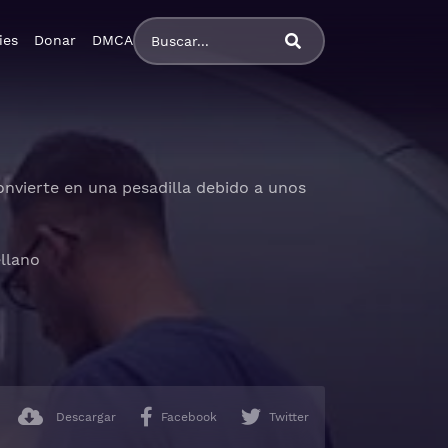
ies
Donar
DMCA
onvierte en una pesadilla debido a unos
ellano
Descargar
Facebook
Twitter