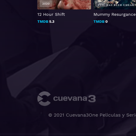
2020
2021
a
12 Hour Shift
Mummy Resurgance
86
TMDB
5.3
TMDB
0
© 2021 Cuevana3One Peliculas y Seri