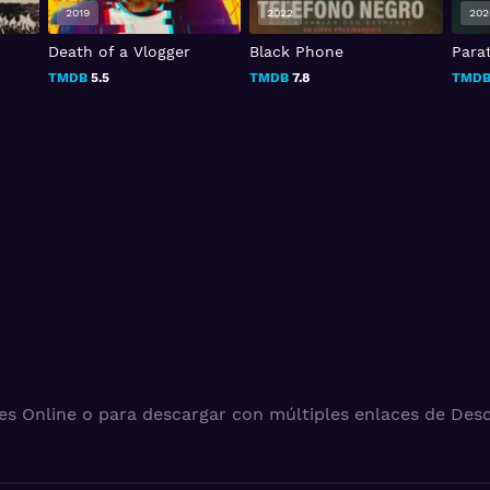
2022
2020
202
Black Phone
Paratemporal
La L
TMDB
7.8
TMDB
6.3
TMD
es Online o para descargar con múltiples enlaces de Desc