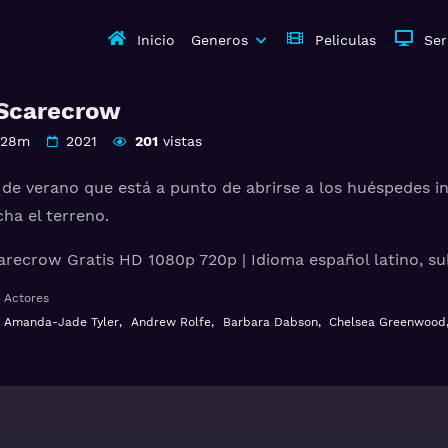
Inicio
Generos
Peliculas
Ser
 Scarecrow
 28m
2021
201
vistas
 verano que está a punto de abrirse a los huéspedes in
ha el terreno.
carecrow Gratis HD 1080p 720p | Idioma español latino, su
Actores
Amanda-Jade Tyler
,
Andrew Rolfe
,
Barbara Dabson
,
Chelsea Greenwood