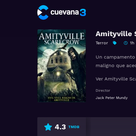
Amityville
Terror
1h
Un campamento de
maligno que acec
Ver Amityville S
Director
Jack Peter Mundy
4.3
TMDB