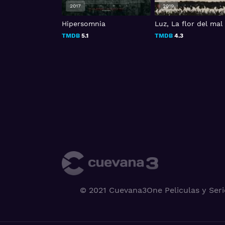
2019
2019
mnia
Luz, La flor del mal
Death of a Vlogger
TMDB
4.3
TMDB
5.5
© 2021 Cuevana3One Peliculas y Seri