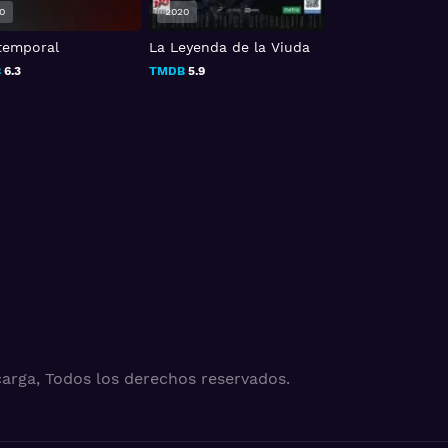
0
2017
2019
eyenda de la Viuda
Hipersomnia
Luz, La flor del
B
5.9
TMDB
5.1
TMDB
4.3
arga, Todos los derechos reservados.