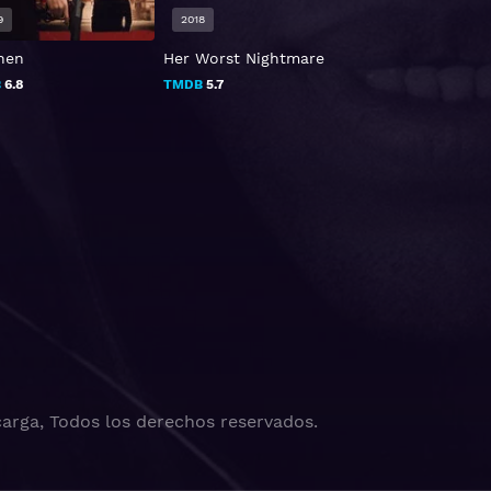
9
2018
2021
nen
Her Worst Nightmare
Enjaulado
B
6.8
TMDB
5.7
TMDB
6.4
arga, Todos los derechos reservados.