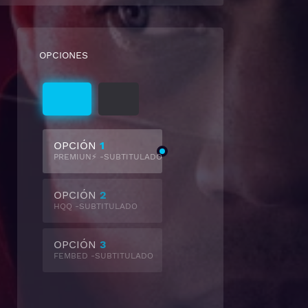
OPCIONES
Subtitulado
Latino
OPCIÓN
1
PREMIUN⚡ -SUBTITULADO
OPCIÓN
2
HQQ -SUBTITULADO
OPCIÓN
3
FEMBED -SUBTITULADO