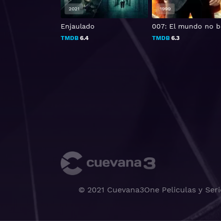
2021
1999
st Nightmare
Enjaulado
007: El mundo no b
TMDB
6.4
TMDB
6.3
© 2021 Cuevana3One Peliculas y Seri