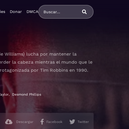
ies
Donar
DMCA
ie Williams) lucha por mantener la
erder la cabeza mientras el mundo que le
protagonizada por Tim Robbins en 1990.
ado, castellano
aylor
,
Desmond Phillips
Descargar
Facebook
Twitter