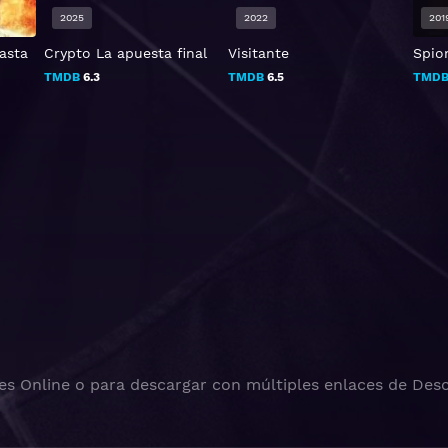
2025
2022
201
asta
Crypto La apuesta final
Visitante
Spio
TMDB
6.3
TMDB
6.5
TMD
es Online o para descargar con múltiples enlaces de Desc