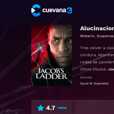
Alucinacio
Misterio
,
Suspense
Tras volver a ca
cordura. Atormen
rodea se convier
Otros títulos:
Ja
Director
Ver Jacob's Ladd
David M. Rosenthal
4.7
TMDB