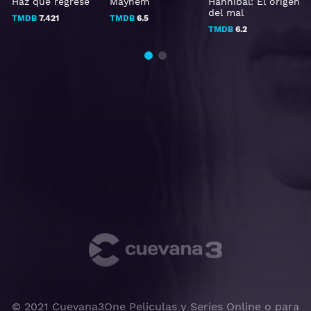
Haz que regrese
Mayhem
Hannibal: El origen
del mal
TMDB
7.421
TMDB
6.5
TMDB
6.2
© 2021 Cuevana3One Peliculas y Series Online o para