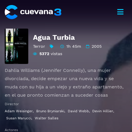
Agua Turbia
Terror
1h 45m
2005
5372
vistas
Dahlia Williams (Jennifer Connelly), una mujer
divorciada, decide empezar una nueva vida y se
muda con su hija a un viejo y extraño apartamento,
en el que pronto comienzan a suceder cosas
extrañas: ruidos misteriosos y una mancha de
Director
humedad que se extiende por las paredes de la casa.
Adam Weisinger
,
Bruno Bryniarski
,
David Webb
,
Devin Hillier
,
Susan Marucci
,
Walter Salles
Ver Dark Water Gratis HD 1080p 720p | Idioma
Actores