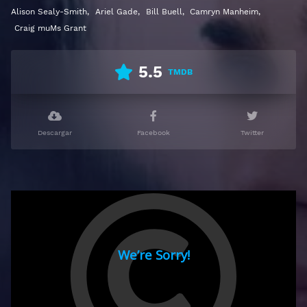
español latino, subtitulado, castellano
Alison Sealy-Smith
,
Ariel Gade
,
Bill Buell
,
Camryn Manheim
,
Craig muMs Grant
5.5
TMDB
Descargar
Facebook
Twitter