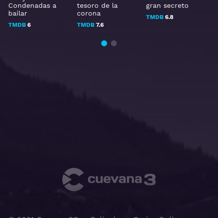
Condenadas a
tesoro de la
gran secreto
bailar
corona
TMDB
6.8
TMDB
6
TMDB
7.6