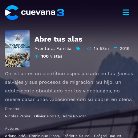
Abre tus alas
Aventura
,
Familia
1h 53m
2019
100
vistas
Christian es un científico especializado en los gansos
salvajes y sus procesos de migración. Su hijo, un
adolescente obnubilado por los videojuegos, no
quiere pasar unas vacaciones con su padre, en plena
naturaleza. Sin embargo, padre e hijo se unirán en
Director
una aventura increíble: salvar a una especie en
Nicolas Vanier
,
Olivier Horlait
,
Rémi Bouvier
peligro de extinción con la ayuda de un ultraligero.
Actores
Emprenden juntos un viaje fascinante por los cielos
Ariane Pirié
,
Dominique Pinon
,
Frédéric Saurel
,
Grégori Baquet
,