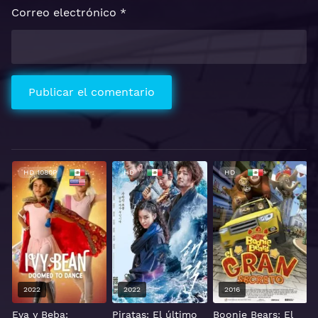
Correo electrónico
*
HD 1080P
HD
HD
2022
2022
2016
Eva y Beba:
Piratas: El último
Boonie Bears: El