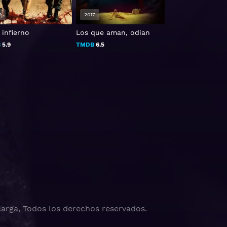
9
2017
2022
 infierno
Los que aman, odian
Jikirag
B
5.9
TMDB
6.5
TMDB
3
arga, Todos los derechos reservados.