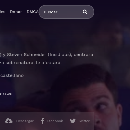
ies
Donar
DMCA
y Steven Schneider (Insidious), centrará
za sobrenatural le afectará.
 castellano
erratos
Descargar
Facebook
Twitter