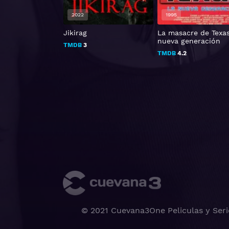
2022
1995
 aman, odian
Jikirag
La masacre de Texas
nueva generación
TMDB
3
TMDB
4.2
© 2021 Cuevana3One Peliculas y Seri