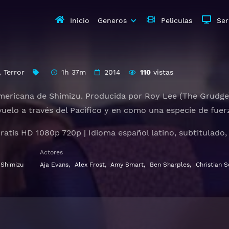
Inicio
Generos
Peliculas
Ser
,
Terror
1h 37m
2014
110
vistas
mericana de Shimizu. Producida por Roy Lee (The Grudge) 
vuelo a través del Pacifico y en como una especie de fuer
ratis HD 1080p 720p | Idioma español latino, subtitulado,
Actores
 Shimizu
Aja Evans
,
Alex Frost
,
Amy Smart
,
Ben Sharples
,
Christian S