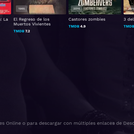
1985
2014
201
: La
El Regreso de los
Castores zombies
3 del
Muertos Vivientes
TMDB
4.9
TMD
TMDB
7.2
es Online o para descargar con múltiples enlaces de Desc