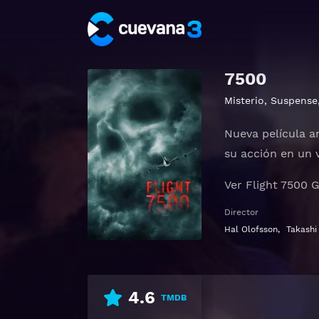
7500
Misterio
,
Suspense
Nueva película a
su acción en un 
Ver Flight 7500 G
Director
Hal Olofsson
,
Takashi
4.6
TMDB