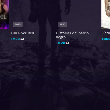
2023
1995
202
Full River Red
Historias del barrio
Víct
negro
TMDB
5.1
TMD
TMDB
6.1