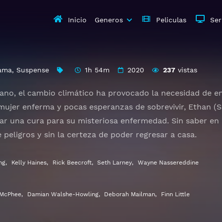
Inicio
Generos
Peliculas
Ser
ama
,
Suspense
1h 54m
2020
237
vistas
cano, el cambio climático ha provocado la necesidad de em
 mujer enferma y pocas esperanzas de sobrevivir, Ethan (S
ar una cura para su misteriosa enfermedad. Sin saber en 
 peligros y sin la certeza de poder regresar a casa.
HD 1080p 720p | Idioma español latino, subtitulado, caste
ng
,
Kelly Haines
,
Rick Beecroft
,
Seth Larney
,
Wayne Nassereddine
 McPhee
,
Damian Walshe-Howling
,
Deborah Mailman
,
Finn Little