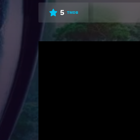
5
TMDB