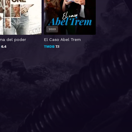
0
2023
2015
ima del poder
El Caso Abel Trem
Masaan 2015
B
6.4
TMDB
7.1
TMDB
7