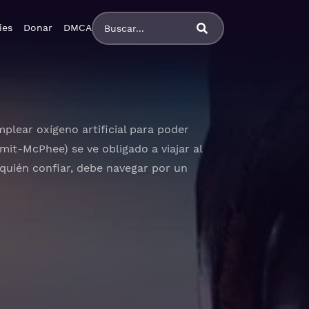
ies
Donar
DMCA
plear oxígeno artificial para poder
mit-McPhee) se ve obligado a viajar al
quién confiar, debe navegar por un
llano