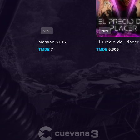
2015
2021
Abel Trem
Masaan 2015
El Precio del Placer
TMDB
7
TMDB
5.805