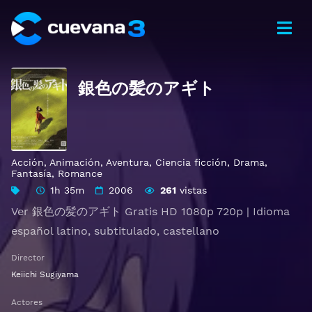
銀色の髪のアギト
Acción
,
Animación
,
Aventura
,
Ciencia ficción
,
Drama
,
Fantasía
,
Romance
1h 35m
2006
261
vistas
Ver 銀色の髪のアギト Gratis HD 1080p 720p | Idioma
español latino, subtitulado, castellano
Director
Keiichi Sugiyama
Actores