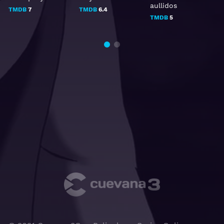
aullidos
TMDB
7
TMDB
6.4
TMDB
5