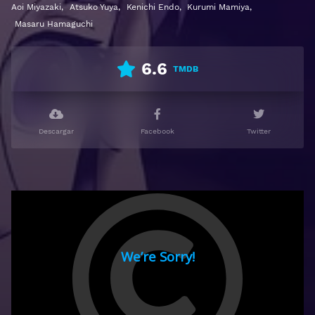
Aoi Miyazaki
,
Atsuko Yuya
,
Kenichi Endo
,
Kurumi Mamiya
,
Masaru Hamaguchi
6.6
TMDB
Descargar
Facebook
Twitter