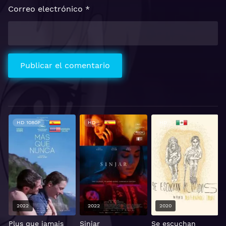
Correo electrónico
*
HD 1080P
HD
HD
2022
2022
2020
Plus que jamais
Sinjar
Se escuchan