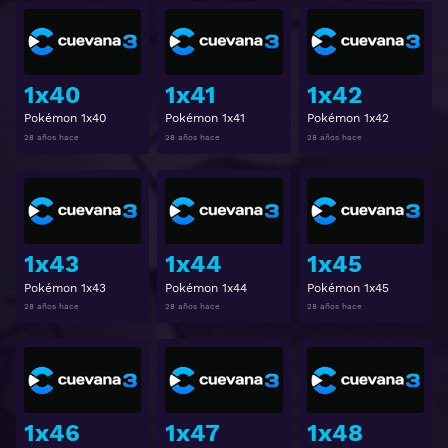
Ver
Ver
1x40
1x41
1x42
Pokémon 1x40
Pokémon 1x41
Pokémon 1x42
28 años hace
28 años hace
28 años hace
Ver
Ver
1x43
1x44
1x45
Pokémon 1x43
Pokémon 1x44
Pokémon 1x45
28 años hace
28 años hace
28 años hace
Ver
Ver
1x46
1x47
1x48