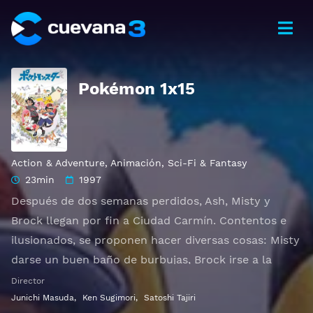
Pokémon 1x15
Action & Adventure
,
Animación
,
Sci-Fi & Fantasy
23min
1997
Después de dos semanas perdidos, Ash, Misty y
Brock llegan por fin a Ciudad Carmín. Contentos e
ilusionados, se proponen hacer diversas cosas: Misty
darse un buen baño de burbujas, Brock irse a la
lavandería y Ash buscar el Gimnasio Pokémon de la
Director
ciudad. Sin embargo, Pikachu de ash no está en
Junichi Masuda
,
Ken Sugimori
,
Satoshi Tajiri