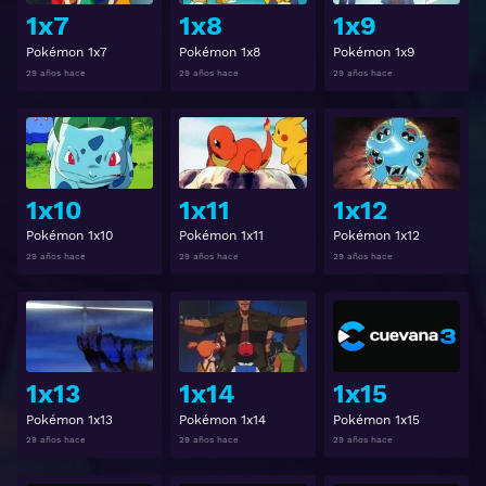
1x7
1x8
1x9
Pokémon 1x7
Pokémon 1x8
Pokémon 1x9
29 años hace
29 años hace
29 años hace
Ver
Ver
1x10
1x11
1x12
Pokémon 1x10
Pokémon 1x11
Pokémon 1x12
29 años hace
29 años hace
29 años hace
Ver
Ver
1x13
1x14
1x15
Pokémon 1x13
Pokémon 1x14
Pokémon 1x15
29 años hace
29 años hace
29 años hace