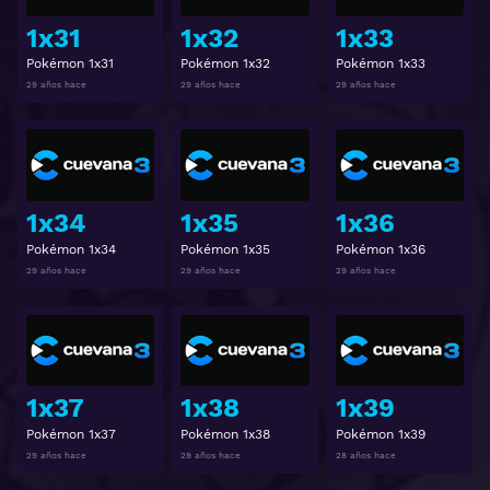
1x31
1x32
1x33
Pokémon 1x31
Pokémon 1x32
Pokémon 1x33
29 años hace
29 años hace
29 años hace
Ver
Ver
1x34
1x35
1x36
Pokémon 1x34
Pokémon 1x35
Pokémon 1x36
29 años hace
29 años hace
29 años hace
Ver
Ver
1x37
1x38
1x39
Pokémon 1x37
Pokémon 1x38
Pokémon 1x39
29 años hace
29 años hace
28 años hace