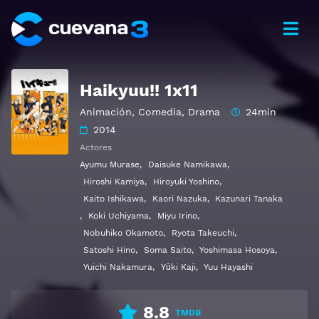
Haikyuu!! 1x11
Animación
,
Comedia
,
Drama
24min
2014
Actores
Ayumu Murase
,
Daisuke Namikawa
,
Hiroshi Kamiya
,
Hiroyuki Yoshino
,
Kaito Ishikawa
,
Kaori Nazuka
,
Kazunari Tanaka
,
Koki Uchiyama
,
Miyu Irino
,
Nobuhiko Okamoto
,
Ryota Takeuchi
,
Satoshi Hino
,
Soma Saito
,
Yoshimasa Hosoya
,
Yuichi Nakamura
,
Yūki Kaji
,
Yuu Hayashi
8.8
TMDB