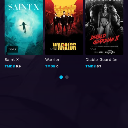
2023
2019
2018
Saint X
Warrior
Diablo Guardián
TMDB
6.9
TMDB
0
TMDB
6.7