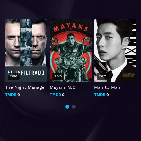
2016
2018
2017
The Night Manager
Mayans M.C.
Man to Man
W
TMDB
0
TMDB
0
TMDB
0