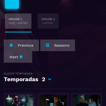
Latino
OPCIÓN
1
OPCIÓN
2
HQQ -LATINO
-LATINO
Previous
Seasons
Next
ELEGIR TEMPORADA
Temporadas
2
Ver
Ver