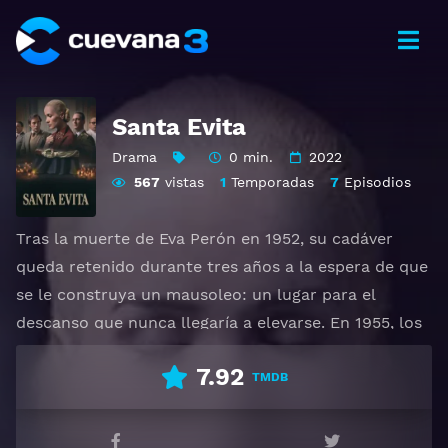
Santa Evita
Drama
0 min.
2022
567
vistas
1
Temporadas
7
Episodios
Tras la muerte de Eva Perón en 1952, su cadáver
queda retenido durante tres años a la espera de que
se le construya un mausoleo: un lugar para el
descanso que nunca llegaría a elevarse. En 1955, los
militares toman el poder en Argentina y esconden el
7.92
cadáver de Perón, pues temen que pueda unir al país
TMDB
en su contra. Pero no se imaginan que, al ocultarla,
pudiera volverse más peligrosa en muerte que en