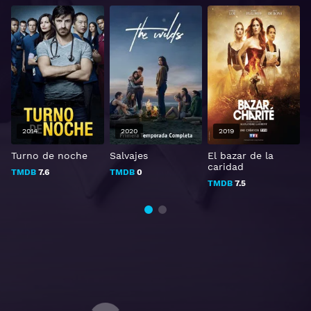
2014
2020
2019
Turno de noche
Salvajes
El bazar de la
T
caridad
TMDB
7.6
TMDB
0
TMDB
7.5