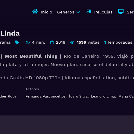
Inicio
Generos
Peliculas
Ser
 Linda
Drama
4 min.
2019
1536
vistas
1
Temporadas
| Most Beautiful Thing |
Río de Janeiro, 1959. Viajó 
a plata y otra mujer. Nuevo plan: sacarse el delantal y a
inda Gratis HD 1080p 720p | Idioma español latino, subtitu
Actores
ther Roth
Fernanda Vasconcellos
,
Ícaro Silva
,
Leandro Lima
,
Maria Ca