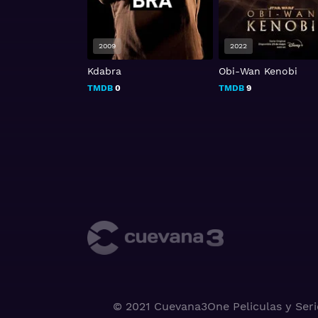
2009
2022
Kdabra
Obi-Wan Kenobi
TMDB
0
TMDB
9
© 2021 Cuevana3One Peliculas y Seri