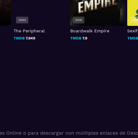
2022
2010
202
The Peripheral
Boardwalk Empire
Sexif
TMDB
7.949
TMDB
7.9
TMD
es Online o para descargar con múltiples enlaces de Desc