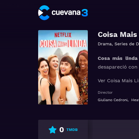
Coisa Mais
Drama
,
Series de 
Cosa más linda 
desapareció con l
Ver Coisa Mais L
Director
Giuliano Cedroni
,
Hea
0
TMDB