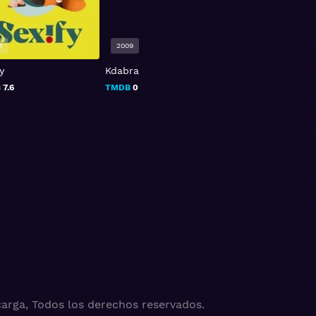
1
2009
2022
y
Kdabra
Obi-Wan Kenobi
B
7.6
TMDB
0
TMDB
9
arga, Todos los derechos reservados.