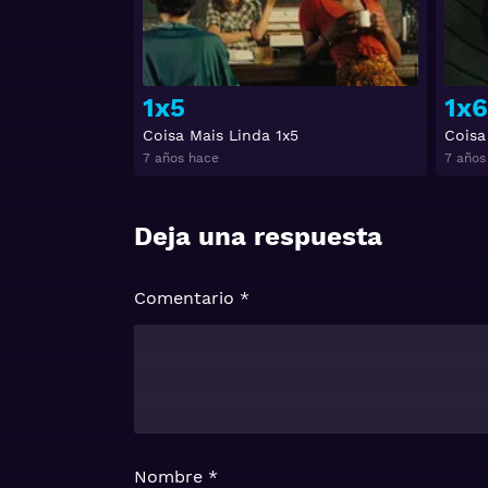
1x5
1x6
Coisa Mais Linda 1x5
Coisa
7 años hace
7 años
Deja una respuesta
Comentario
*
Nombre
*