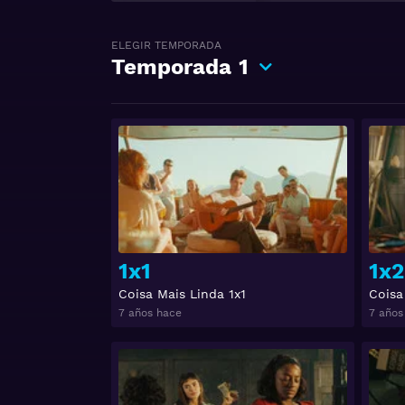
ELEGIR TEMPORADA
Temporada
1
Ver
1x1
1x2
Coisa Mais Linda 1x1
Coisa
7 años hace
7 años
Ver