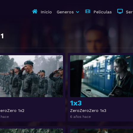
Inicio
Generos
Peliculas
Ser
1
Ver
1x3
eroZero 1x2
ZeroZeroZero 1x3
 hace
6 años hace
Ver