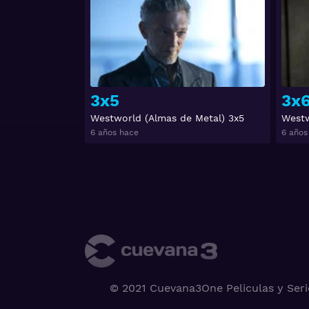
3x5
3x
Westworld (Almas de Metal) 3x5
Westw
6 años hace
6 años
© 2021 Cuevana3One Peliculas y Seri