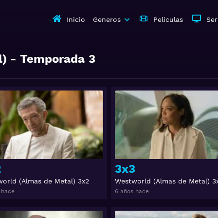
Inicio
Generos
Peliculas
Ser
l)
- Temporada
3
Ver
2
3x3
orld (Almas de Metal) 3x2
Westworld (Almas de Metal) 3
 hace
6 años hace
Ver