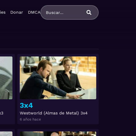
ies
Donar
DMCA
Ver
Ver
3x4
x3
Westworld (Almas de Metal) 3x4
6 años hace
Ver
Ver