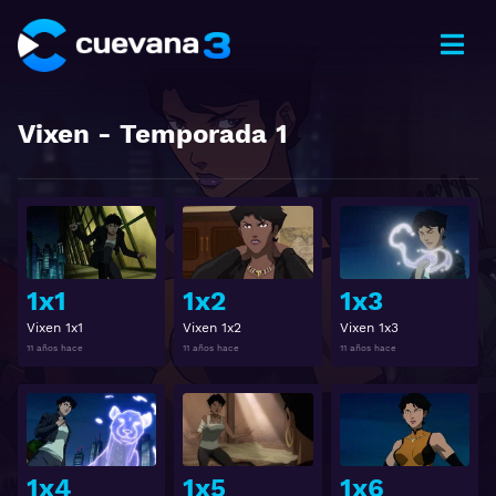
Vixen
- Temporada
1
Ver
Ver
1x1
1x2
1x3
Vixen 1x1
Vixen 1x2
Vixen 1x3
11 años hace
11 años hace
11 años hace
Ver
Ver
1x4
1x5
1x6