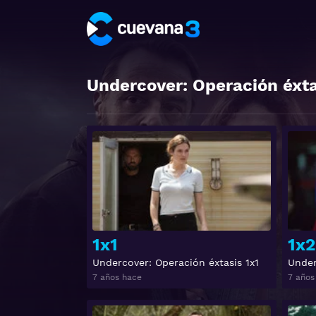
Undercover: Operación éxta
Ver
1x1
1x2
Undercover: Operación éxtasis 1x1
Under
7 años hace
7 años
Ver