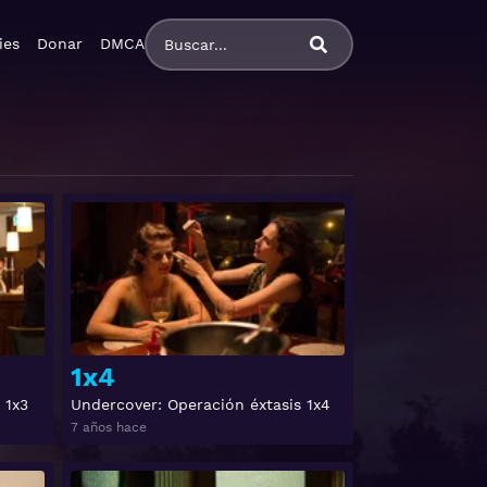
ies
Donar
DMCA
Ver
Ver
1x4
 1x3
Undercover: Operación éxtasis 1x4
7 años hace
Ver
Ver