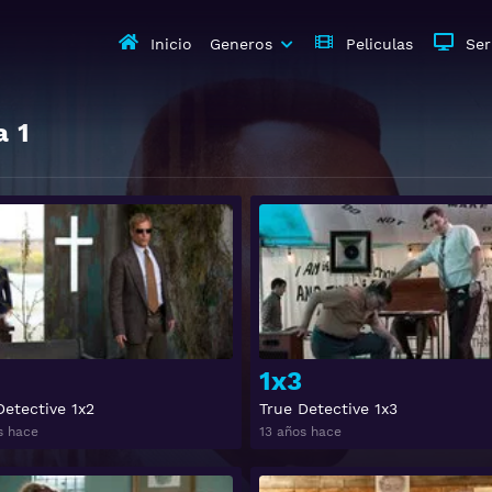
Inicio
Generos
Peliculas
Ser
a
1
Ver
1x3
Detective 1x2
True Detective 1x3
s hace
13 años hace
Ver