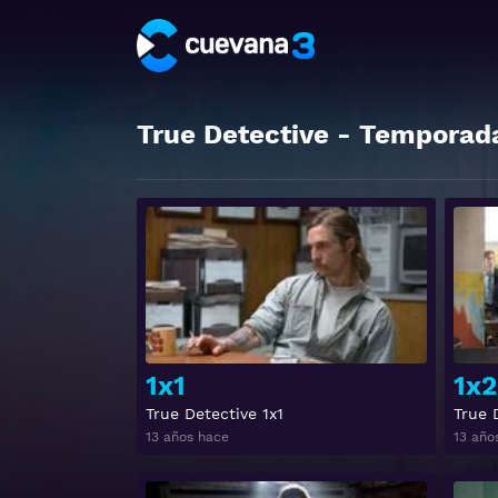
True Detective
- Temporad
Ver
1x1
1x2
True Detective 1x1
True 
13 años hace
13 año
Ver