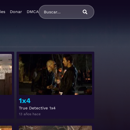
ies
Donar
DMCA
Ver
Ver
1x4
True Detective 1x4
13 años hace
Ver
Ver