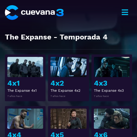
The Expanse
- Temporada
4
Ver
Ver
4x1
4x2
4x3
The Expanse 4x1
The Expanse 4x2
The Expanse 4x3
7 años hace
7 años hace
7 años hace
Ver
Ver
4x4
4x5
4x6