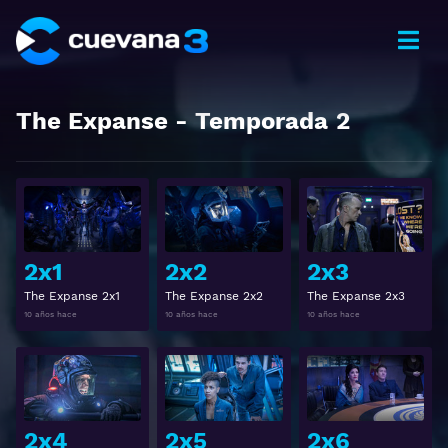
The Expanse
- Temporada
2
Ver
Ver
2x1
2x2
2x3
The Expanse 2x1
The Expanse 2x2
The Expanse 2x3
10 años hace
10 años hace
10 años hace
Ver
Ver
2x4
2x5
2x6