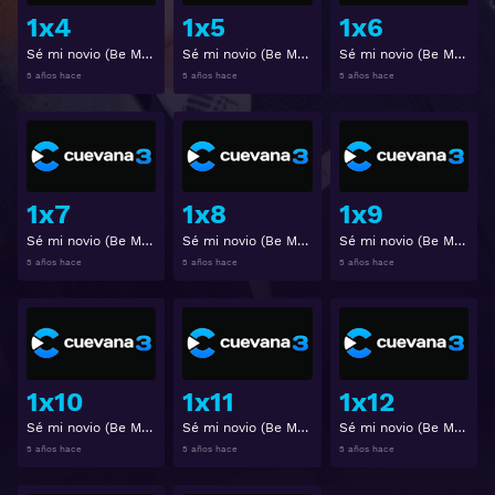
1x4
1x5
1x6
Sé mi novio (Be My Boyfriend) 1x4
Sé mi novio (Be My Boyfriend) 1x5
Sé mi novio (Be My Boyfriend) 1x6
5 años hace
5 años hace
5 años hace
Ver
Ver
1x7
1x8
1x9
Sé mi novio (Be My Boyfriend) 1x7
Sé mi novio (Be My Boyfriend) 1x8
Sé mi novio (Be My Boyfriend) 1x9
5 años hace
5 años hace
5 años hace
Ver
Ver
1x10
1x11
1x12
Sé mi novio (Be My Boyfriend) 1x10
Sé mi novio (Be My Boyfriend) 1x11
Sé mi novio (Be My Boyfriend) 1x12
5 años hace
5 años hace
5 años hace