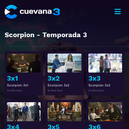
Scorpion
- Temporada
3
Ver
Ver
3x1
3x2
3x3
Scorpion 3x1
Scorpion 3x2
Scorpion 3x3
10 años hace
10 años hace
10 años hace
Ver
Ver
3x4
3x5
3x6