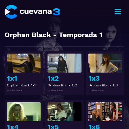
Orphan Black
- Temporada
1
Ver
Ver
1x1
1x2
1x3
Orphan Black 1x1
Orphan Black 1x2
Orphan Black 1x3
13 años hace
13 años hace
13 años hace
Ver
Ver
1x4
1x5
1x6