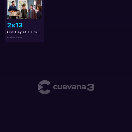
Ver
2x13
One Day at a Time (Día a Día) 2x13
9 años hace