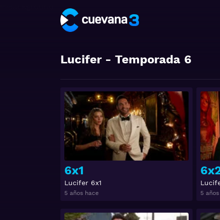
Lucifer
- Temporada
6
Ver
6x1
6x
Lucifer 6x1
Lucif
5 años hace
5 años
Ver