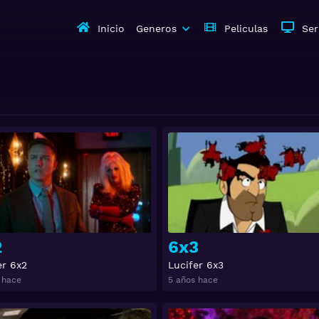
Inicio
Generos
Peliculas
Ser
Ver
2
6x3
er 6x2
Lucifer 6x3
 hace
5 años hace
Ver