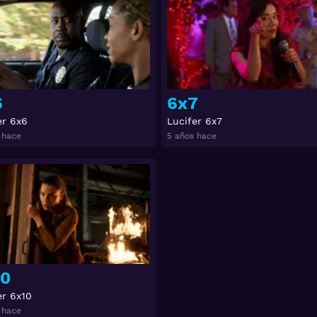
6
6x7
er 6x6
Lucifer 6x7
 hace
5 años hace
Ver
10
er 6x10
 hace