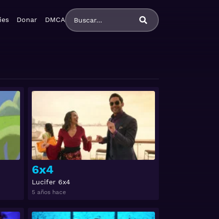
ies
Donar
DMCA
Ver
Ver
6x4
Lucifer 6x4
5 años hace
Ver
Ver