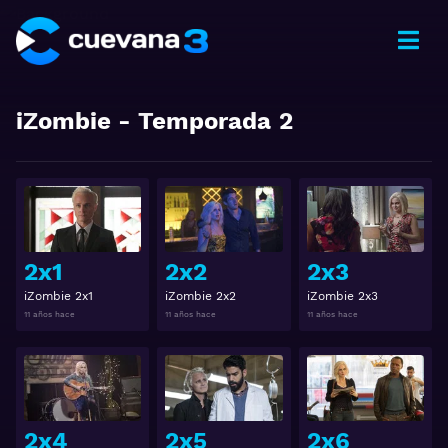
iZombie
- Temporada
2
Ver
Ver
2x1
2x2
2x3
iZombie 2x1
iZombie 2x2
iZombie 2x3
11 años hace
11 años hace
11 años hace
Ver
Ver
2x4
2x5
2x6