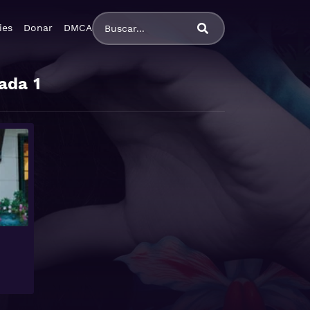
ies
Donar
DMCA
ada
1
Ver