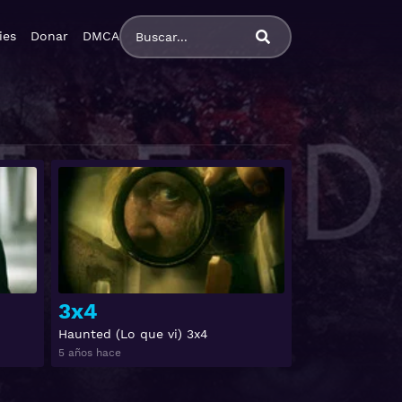
ies
Donar
DMCA
Ver
Ver
3x4
Haunted (Lo que vi) 3x4
5 años hace