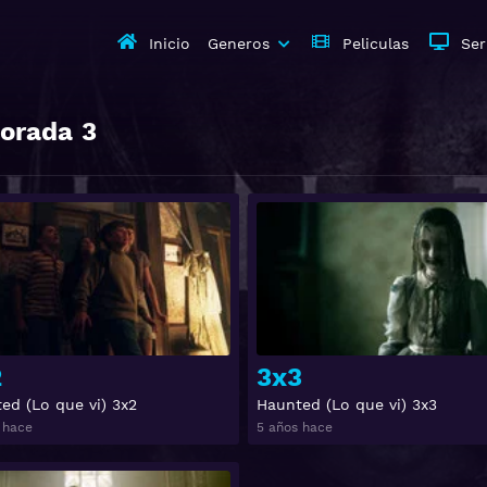
Inicio
Generos
Peliculas
Ser
orada
3
Ver
2
3x3
ed (Lo que vi) 3x2
Haunted (Lo que vi) 3x3
 hace
5 años hace
Ver