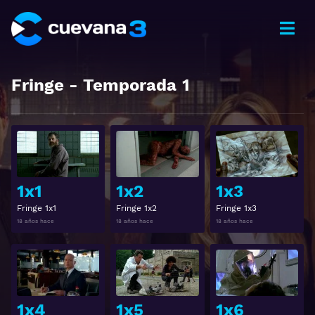
Fringe
- Temporada
1
Ver
Ver
1x1
1x2
1x3
Fringe 1x1
Fringe 1x2
Fringe 1x3
18 años hace
18 años hace
18 años hace
Ver
Ver
1x4
1x5
1x6