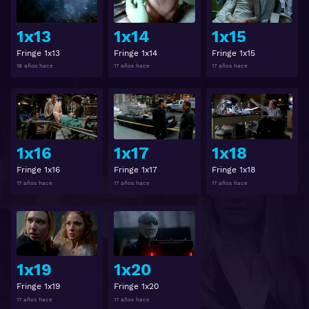
1x13
1x14
1x15
Fringe 1x13
Fringe 1x14
Fringe 1x15
18 años hace
17 años hace
17 años hace
Ver
Ver
1x16
1x17
1x18
Fringe 1x16
Fringe 1x17
Fringe 1x18
17 años hace
17 años hace
17 años hace
Ver
Ver
1x19
1x20
Fringe 1x19
Fringe 1x20
17 años hace
17 años hace