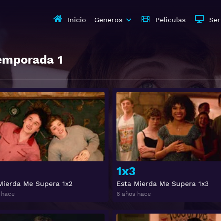
Inicio
Generos
Peliculas
Ser
emporada
1
Ver
1x3
Mierda Me Supera 1x2
Esta Mierda Me Supera 1x3
 hace
6 años hace
Ver