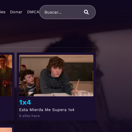
ies
Donar
DMCA
Ver
Ver
1x4
Esta Mierda Me Supera 1x4
6 años hace
Ver