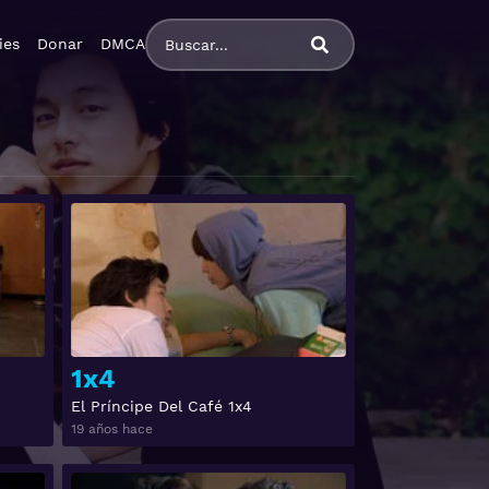
ies
Donar
DMCA
Ver
Ver
1x4
El Príncipe Del Café 1x4
19 años hace
Ver
Ver