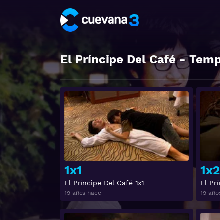
El Príncipe Del Café
- Temp
Ver
1x1
1x2
El Príncipe Del Café 1x1
El Pr
19 años hace
19 año
Ver