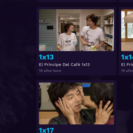
Ver
1x13
1x1
El Príncipe Del Café 1x13
El Pr
19 años hace
19 año
Ver
1x17