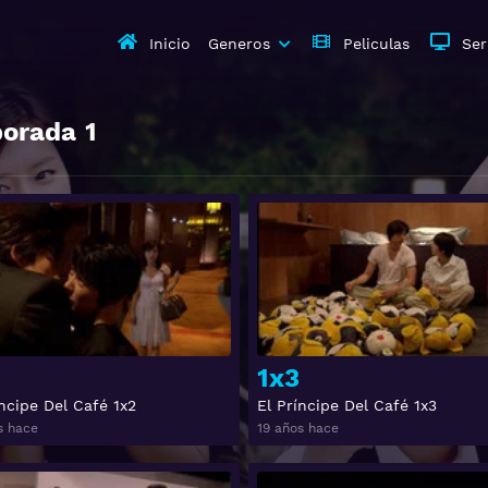
Inicio
Generos
Peliculas
Ser
orada
1
Ver
1x3
íncipe Del Café 1x2
El Príncipe Del Café 1x3
s hace
19 años hace
Ver