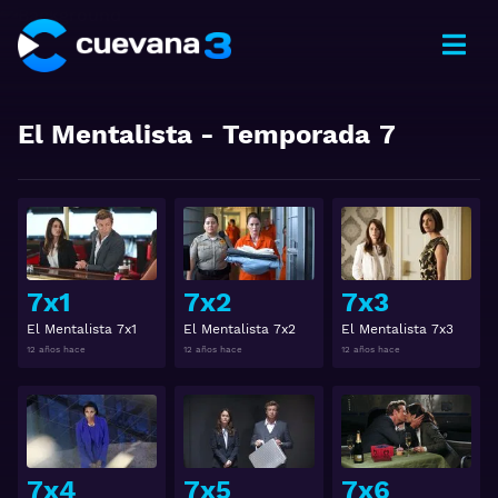
El Mentalista
- Temporada
7
Ver
Ver
7x1
7x2
7x3
El Mentalista 7x1
El Mentalista 7x2
El Mentalista 7x3
12 años hace
12 años hace
12 años hace
Ver
Ver
7x4
7x5
7x6