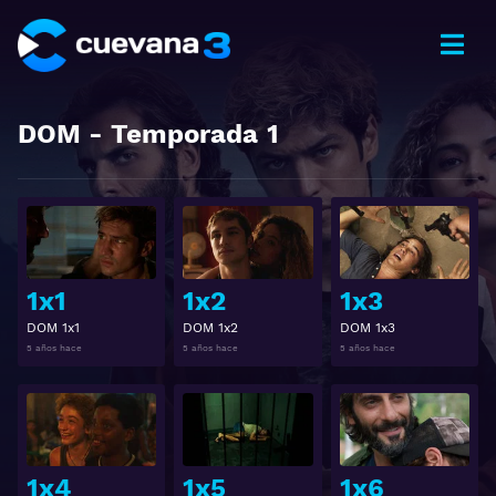
DOM
- Temporada
1
Ver
Ver
1x1
1x2
1x3
DOM 1x1
DOM 1x2
DOM 1x3
5 años hace
5 años hace
5 años hace
Ver
Ver
1x4
1x5
1x6