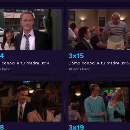
Ver
14
3x15
conocí a tu madre 3x14
Cómo conocí a tu madre 3x15
s hace
18 años hace
Ver
8
3x19