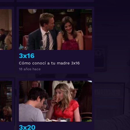
Ver
Ver
3x16
Cómo conocí a tu madre 3x16
18 años hace
Ver
Ver
3x20