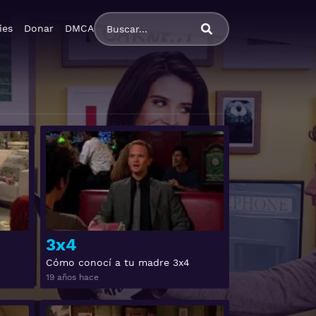
ies
Donar
DMCA
Ver
Ver
3x4
Cómo conocí a tu madre 3x4
19 años hace
Ver
Ver