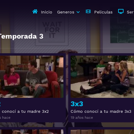
Inicio
Generos
Peliculas
Ser
Temporada
3
Ver
2
3x3
conocí a tu madre 3x2
Cómo conocí a tu madre 3x3
s hace
19 años hace
Ver