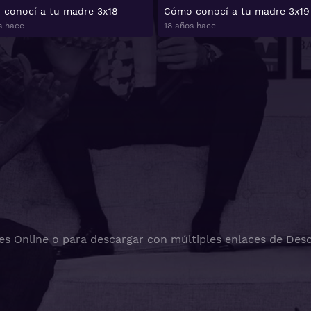
conocí a tu madre 3x18
Cómo conocí a tu madre 3x19
s hace
18 años hace
es Online o para descargar con múltiples enlaces de Desc