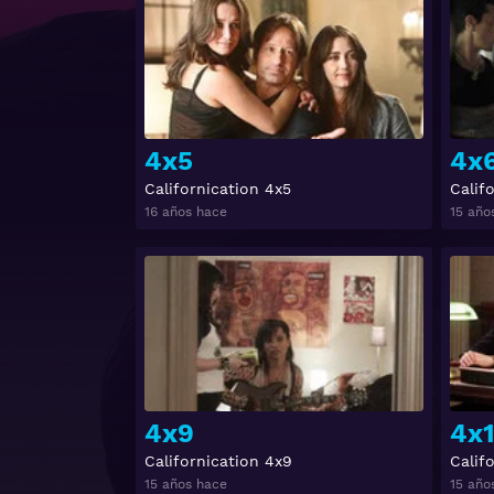
4x5
4x
Californication 4x5
Calif
16 años hace
15 año
Ver
4x9
4x
Californication 4x9
Calif
15 años hace
15 año