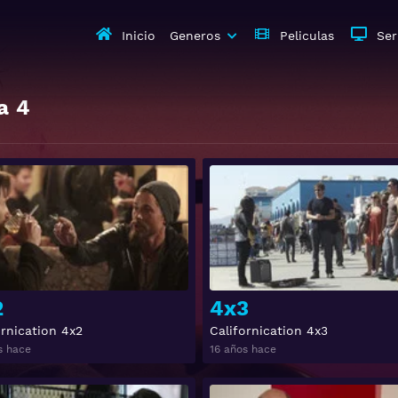
Inicio
Generos
Peliculas
Ser
a
4
Ver
2
4x3
ornication 4x2
Californication 4x3
s hace
16 años hace
Ver