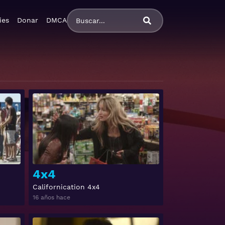
ies
Donar
DMCA
Ver
Ver
4x4
Californication 4x4
16 años hace
Ver
Ver