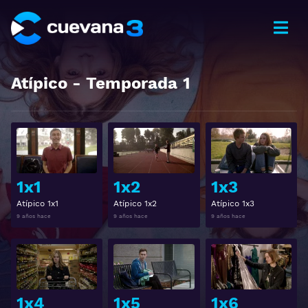
Atípico
- Temporada
1
Ver
Ver
1x1
1x2
1x3
Atípico 1x1
Atípico 1x2
Atípico 1x3
9 años hace
9 años hace
9 años hace
Ver
Ver
1x4
1x5
1x6