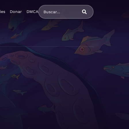
ies
Donar
DMCA