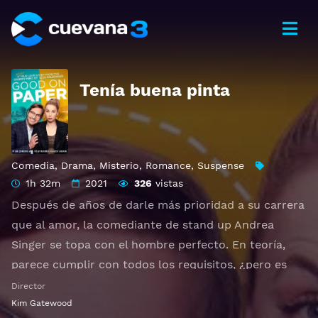
Tenía buena pinta
Comedia
,
Drama
,
Misterio
,
Romance
,
Suspense
1h 32m
2021
326
vistas
Después de años de darle más prioridad a su carrera
que al amor, la comediante de stand up Andrea
Singer se topa con el hombre perfecto. En teoría,
parece cumplir con todos los requisitos, ¿pero es
realmente tan ideal como aparenta?
Director
Otros títulos:
Good on Paper
,
Amor de cuento
Kim Gatewood