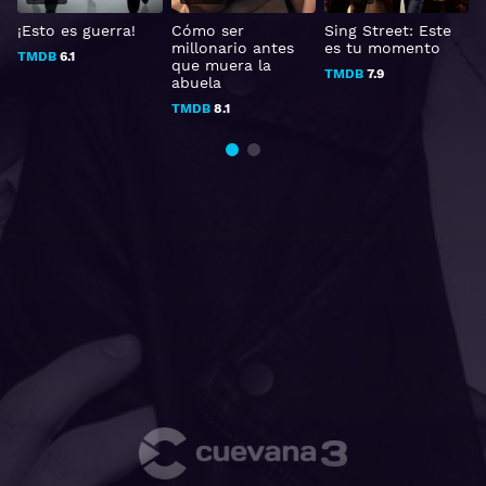
¡Esto es guerra!
Cómo ser
Sing Street: Este
millonario antes
es tu momento
TMDB
6.1
que muera la
TMDB
7.9
abuela
TMDB
8.1