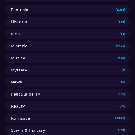
Fantasía
(1.313)
Historia
(185)
Kids
(57)
Misterio
(1.196)
Música
(132)
Mystery
(1)
News
(3)
Película de TV
(499)
Reality
(32)
Romance
(1.789)
Sci-Fi & Fantasy
(197)