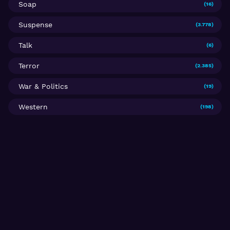
Soap
(16)
Suspense
(3.778)
Talk
(6)
Terror
(2.385)
War & Politics
(19)
Western
(198)