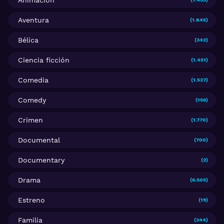
Animación
Aventura
(1.845)
Bélica
(342)
Ciencia ficción
(1.451)
Comedia
(1.527)
Comedy
(156)
Crimen
(1.770)
Documental
(700)
Documentary
(2)
Drama
(6.505)
Estreno
(19)
Familia
(344)