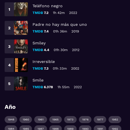
Teléfono negro
TMDB
7.2
1h 42m
2022
Padre no hay más que uno
TMDB
7.4
01h 36m
2019
Smiley
TMDB
4.4
01h 30m
2012
Irreversible
TMDB
7.3
01h 33m
2002
Smile
TMDB
6.378
1h 55m
2022
Año
1948
1960
1961
1965
1973
1976
1977
1982
1984
1985
1987
1988
1989
1990
1991
1992