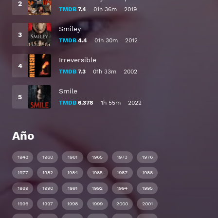
TMDB
7.4
01h 36m
2019
Smiley
TMDB
4.4
01h 30m
2012
Irreversible
TMDB
7.3
01h 33m
2002
Smile
TMDB
6.378
1h 55m
2022
Año
1948
1960
1961
1965
1973
1976
1977
1982
1984
1985
1987
1988
1989
1990
1991
1992
1994
1995
1996
1997
1998
1999
2000
2001