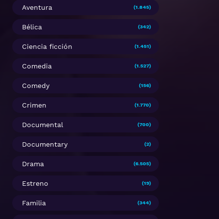
Aventura
(1.845)
Bélica
(342)
Ciencia ficción
(1.451)
Comedia
(1.527)
Comedy
(156)
Crimen
(1.770)
Documental
(700)
Documentary
(2)
Drama
(6.505)
Estreno
(19)
Familia
(344)