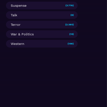
Suspense
(3.778)
Talk
(6)
Terror
(2.385)
War & Politics
(19)
Western
(198)