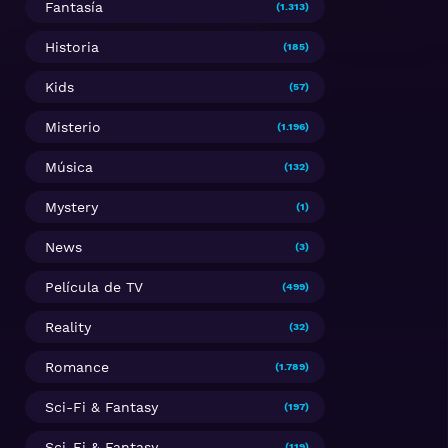
Fantasía
(1.313)
Historia
(185)
Kids
(57)
Misterio
(1.196)
Música
(132)
Mystery
(1)
News
(3)
Película de TV
(499)
Reality
(32)
Romance
(1.789)
Sci-Fi & Fantasy
(197)
Sci-Fi & Fantasy
(119)