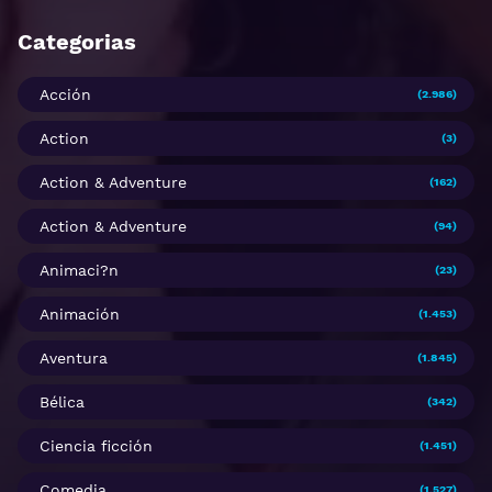
Categorias
Acción
(2.986)
Action
(3)
Action & Adventure
(162)
Action & Adventure
(94)
Animaci?n
(23)
Animación
(1.453)
Aventura
(1.845)
Bélica
(342)
Ciencia ficción
(1.451)
Comedia
(1.527)