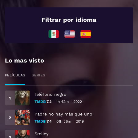
Filtrar por idioma
Lo mas visto
PELÍCULAS
SERIES
Teléfono negro
TMDB
7.2
1h 42m
2022
Padre no hay más que uno
TMDB
7.4
01h 36m
2019
Smiley